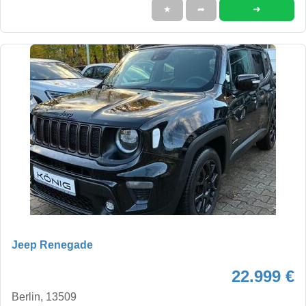
➜
★
➦
Jeep Renegade
22.999 €
Berlin, 13509