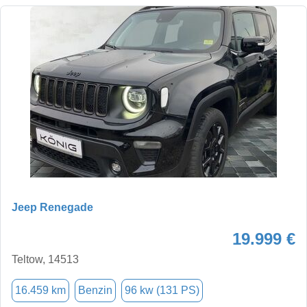
Jeep Renegade
19.999 €
Teltow, 14513
16.459 km
Benzin
96 kw (131 PS)