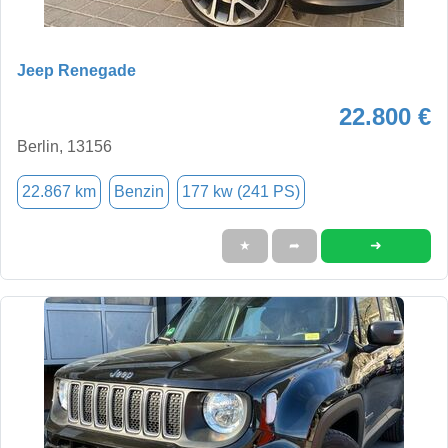
Jeep Renegade
22.800 €
Berlin, 13156
22.867 km
Benzin
177 kw (241 PS)
➜
★
➦