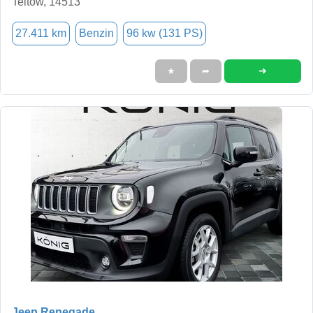
Teltow, 14513
27.411 km
Benzin
96 kw (131 PS)
➜
★
➦
Jeep Renegade