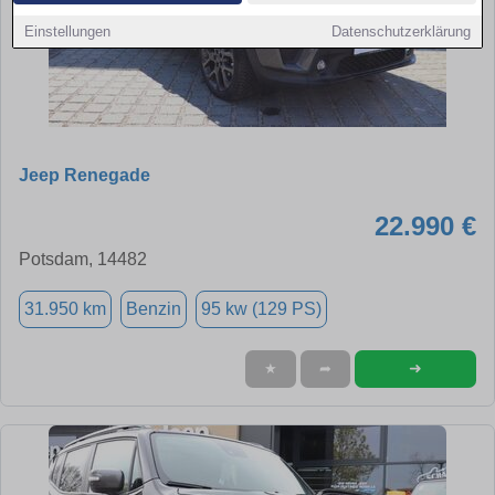
Einstellungen
Datenschutzerklärung
Jeep Renegade
22.990 €
Potsdam, 14482
31.950 km
Benzin
95 kw (129 PS)
➜
★
➦