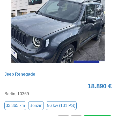
Jeep Renegade
18.890 €
Berlin, 10369
33.365 km
Benzin
96 kw (131 PS)