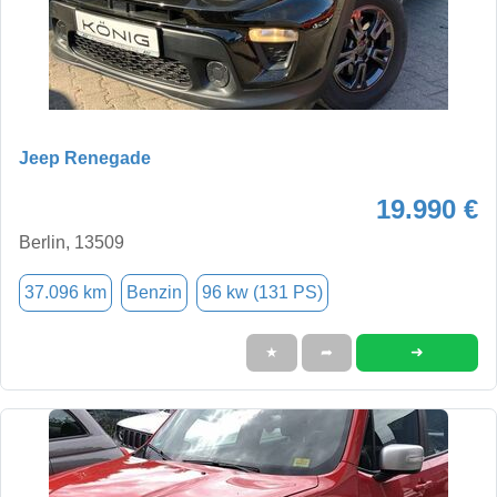
Jeep Renegade
19.990 €
Berlin, 13509
37.096 km
Benzin
96 kw (131 PS)
➜
★
➦