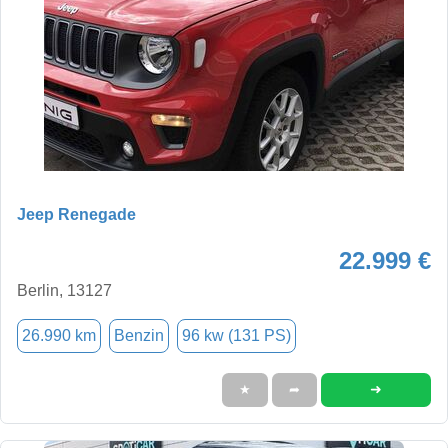
Jeep Renegade
22.999 €
Berlin, 13127
26.990 km
Benzin
96 kw (131 PS)
➜
★
➦