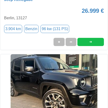
26.999 €
Berlin, 13127
3.904 km
Benzin
96 kw (131 PS)
➜
★
➦