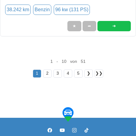
38.242 km
Benzin
96 kw (131 PS)
➜
★
➦
1 - 10 von 51
1
2
3
4
5
❯
❯❯