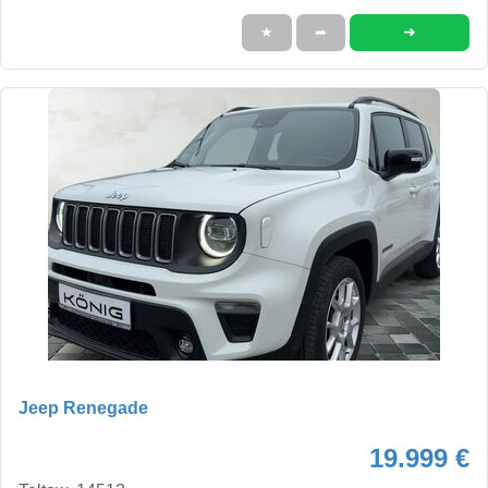
➜
★
➦
Jeep Renegade
19.999 €