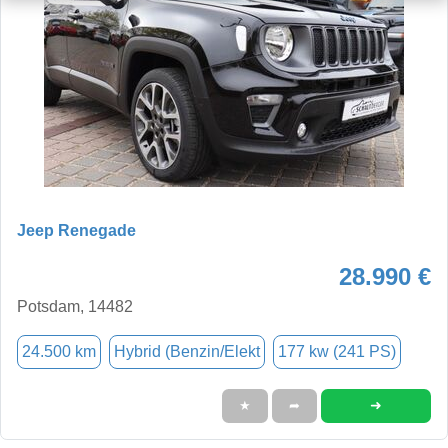
Jeep Renegade
28.990 €
Potsdam, 14482
24.500 km
Hybrid (Benzin/Elekt
177 kw (241 PS)
➜
★
➦