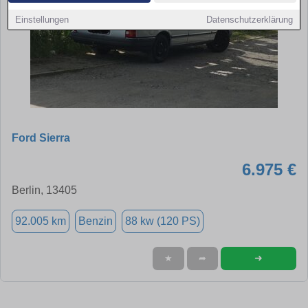
Einstellungen
Datenschutzerklärung
Ford Sierra
6.975 €
Berlin, 13405
92.005 km
Benzin
88 kw (120 PS)
➜
★
➦