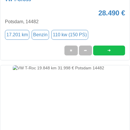
28.490 €
Potsdam, 14482
17.201 km
Benzin
110 kw (150 PS)
➜
★
➦