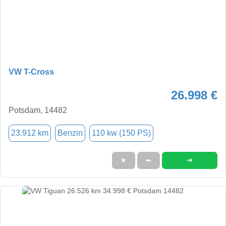
VW T-Cross
26.998 €
Potsdam, 14482
23.912 km
Benzin
110 kw (150 PS)
➜
★
➦