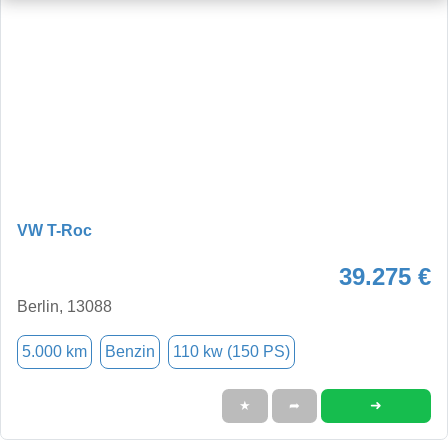
VW T-Roc
39.275 €
Berlin, 13088
5.000 km
Benzin
110 kw (150 PS)
➜
★
➦