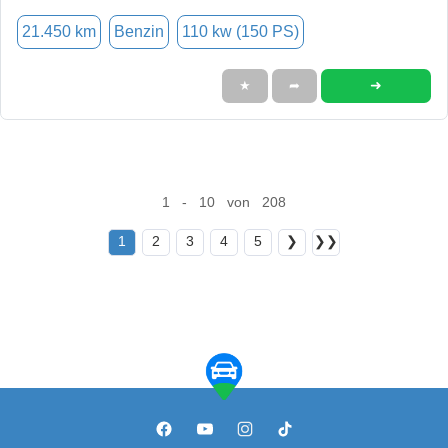
21.450 km
Benzin
110 kw (150 PS)
➜
★
➦
1 - 10 von 208
1
2
3
4
5
❯
❯❯