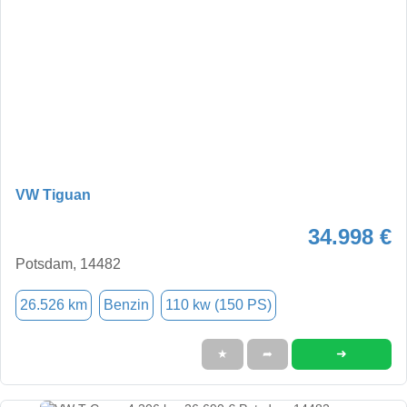
VW Tiguan
34.998 €
Potsdam, 14482
26.526 km
Benzin
110 kw (150 PS)
➜
★
➦