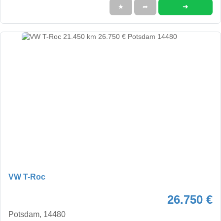
➜
★
➦
VW T-Roc
26.750 €
Potsdam, 14480