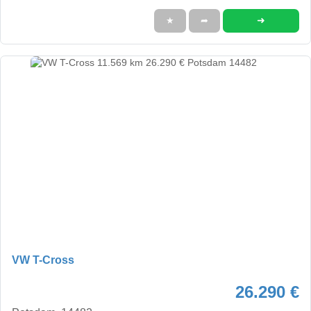
➜
★
➦
VW T-Cross
26.290 €