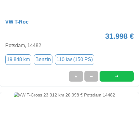
VW T-Roc
31.998 €
Potsdam, 14482
19.848 km
Benzin
110 kw (150 PS)
➜
★
➦