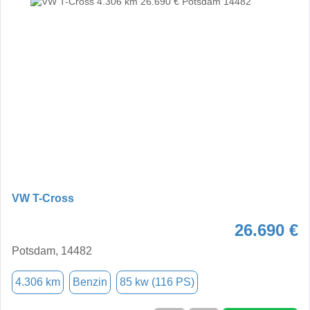
VW T-Cross
26.690 €
Potsdam, 14482
4.306 km
Benzin
85 kw (116 PS)