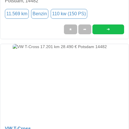
Potsdam, 14482
11.569 km
Benzin
110 kw (150 PS)
➜
★
➦
VW T-Cross