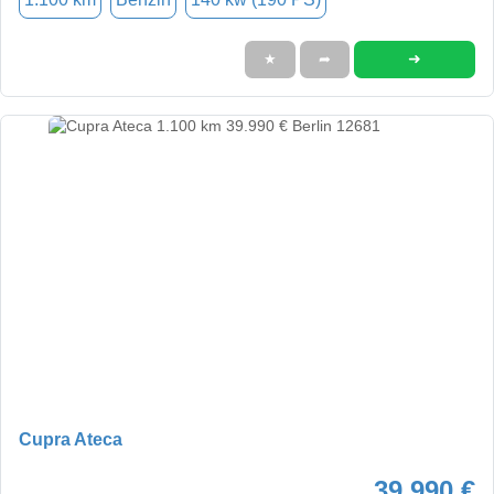
➜
★
➦
Cupra Ateca
39.990 €