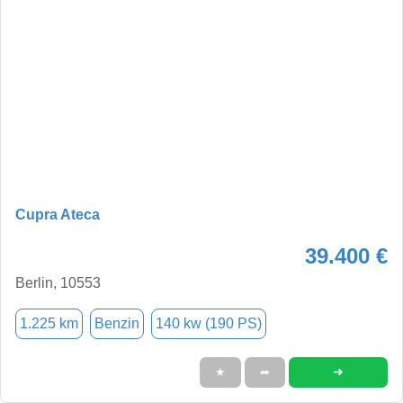
Cupra Ateca
39.400 €
Berlin, 10553
1.225 km
Benzin
140 kw (190 PS)
➜
★
➦