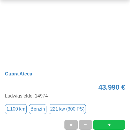
Cupra Ateca
43.990 €
Ludwigsfelde, 14974
1.100 km
Benzin
221 kw (300 PS)
➜
★
➦