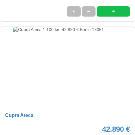
➜
★
➦
Cupra Ateca
42.890 €