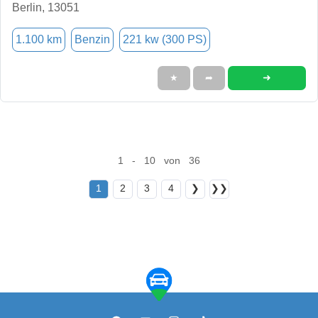
Berlin, 13051
1.100 km
Benzin
221 kw (300 PS)
➜
★
➦
1 - 10 von 36
1
2
3
4
❯
❯❯