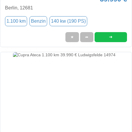
Berlin, 12681
1.100 km
Benzin
140 kw (190 PS)
➜
★
➦