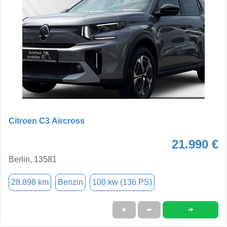
Citroen C3 Aircross
21.990 €
Berlin, 13581
28.898 km
Benzin
100 kw (136 PS)
➜
★
➦