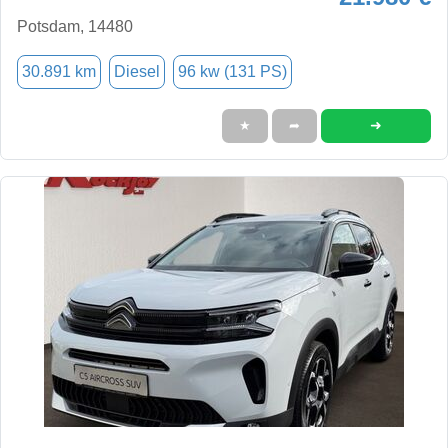
Potsdam, 14480
30.891 km
Diesel
96 kw (131 PS)
➜
★
➦