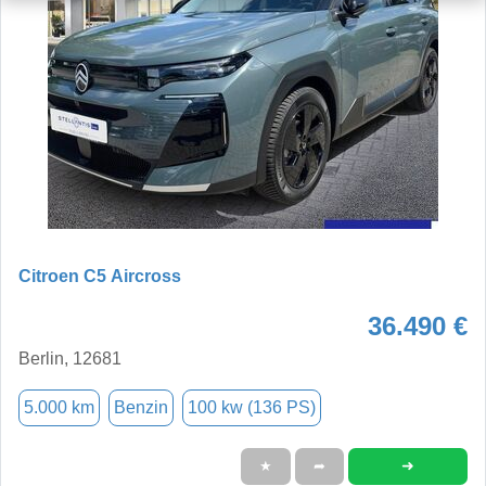
Citroen C5 Aircross
36.490 €
Berlin, 12681
5.000 km
Benzin
100 kw (136 PS)
➜
★
➦