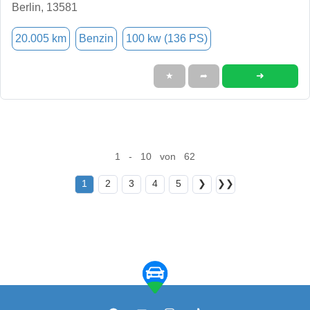
Berlin, 13581
20.005 km
Benzin
100 kw (136 PS)
➜
★
➦
1 - 10 von 62
1
2
3
4
5
❯
❯❯