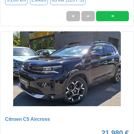
➜
★
➦
Citroen C5 Aircross
21.980 €