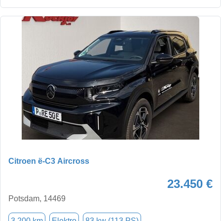
Citroen ë-C3 Aircross
23.450 €
Potsdam, 14469
3.200 km
Elektro
83 kw (113 PS)