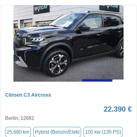
Citroen C3 Aircross
22.390 €
Berlin, 12681
25.680 km
Hybrid (Benzin/Elekt
100 kw (136 PS)