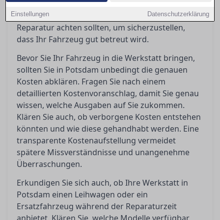
vermeiden. In diesem Ratgeber erfahren Sie,
Einstellungen
worauf Sie vor, während und nach einer
Datenschutzerklärung
Reparatur achten sollten, um sicherzustellen,
dass Ihr Fahrzeug gut betreut wird.
Bevor Sie Ihr Fahrzeug in die Werkstatt bringen,
sollten Sie in Potsdam unbedingt die genauen
Kosten abklären. Fragen Sie nach einem
detaillierten Kostenvoranschlag, damit Sie genau
wissen, welche Ausgaben auf Sie zukommen.
Klären Sie auch, ob verborgene Kosten entstehen
könnten und wie diese gehandhabt werden. Eine
transparente Kostenaufstellung vermeidet
spätere Missverständnisse und unangenehme
Überraschungen.
Erkundigen Sie sich auch, ob Ihre Werkstatt in
Potsdam einen Leihwagen oder ein
Ersatzfahrzeug während der Reparaturzeit
anbietet. Klären Sie, welche Modelle verfügbar