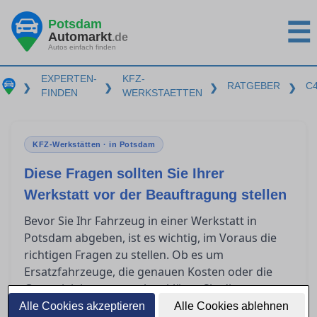
Potsdam
☰
Automarkt
.de
Autos einfach finden
EXPERTEN-
KFZ-
RATGEBER
C
❯
❯
❯
❯
FINDEN
WERKSTAETTEN
KFZ-Werkstätten · in Potsdam
Diese Fragen sollten Sie Ihrer
Werkstatt vor der Beauftragung stellen
Bevor Sie Ihr Fahrzeug in einer Werkstatt in
Potsdam abgeben, ist es wichtig, im Voraus die
richtigen Fragen zu stellen. Ob es um
Ersatzfahrzeuge, die genauen Kosten oder die
Garantieleistungen geht – klären Sie diese
Punkte, um unangenehme Überraschungen zu
Alle Cookies akzeptieren
Alle Cookies ablehnen