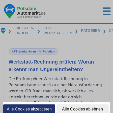
Potsdam
☰
Automarkt
.de
Autos einfach finden
EXPERTEN-
KFZ-
RATGEBER
C
❯
❯
❯
❯
FINDEN
WERKSTAETTEN
KFZ-Werkstätten · in Potsdam
Werkstatt-Rechnung prüfen: Woran
erkennt man Ungereimtheiten?
Die Prüfung einer Werkstatt-Rechnung in
Potsdam kann schnell zu einer Herausforderung
werden. Oft fragt man sich, ob wirklich alles
korrekt berechnet wurde oder ob sich
unentdeckte Fehler eingeschlichen haben. Um
Verständnis für die wesentlichen Bestandteile
Alle Cookies akzeptieren
Alle Cookies ablehnen