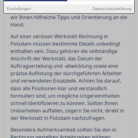
einer seriösen Rechnung zu schaffen und
Einstellungen
potenzielle Ungereimtheiten zu erkennen, geben
Datenschutzerklärung
wir Ihnen hilfreiche Tipps und Orientierung an die
Hand.
Auf einer seriösen Werkstatt-Rechnung in
Potsdam müssen bestimmte Details unbedingt
enthalten sein. Dazu gehören die vollständige
Anschrift der Werkstatt, das Datum der
Auftragserteilung und -abwicklung sowie eine
präzise Auflistung der durchgeführten Arbeiten
und verwendeten
. Achten Sie darauf,
Ersatzteile
dass alle Positionen klar und verständlich
formuliert sind, um mögliche Ungereimtheiten
schnell identifizieren zu können. Sollten Ihnen
Unklarheiten auffallen, zögern Sie nicht, direkt in
der Werkstatt in Potsdam nachzufragen.
Besondere Aufmerksamkeit sollten Sie den in
Rechnung gestellten Arbeitszeiten widmen.