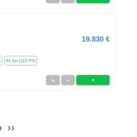
19.830 €
n
81 kw (110 PS)
➜
★
➦
❯
❯❯