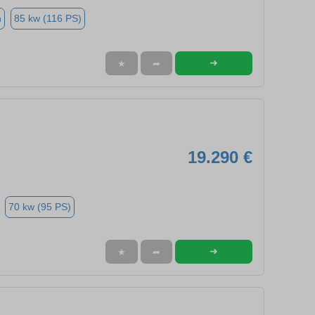
n
85 kw (116 PS)
➜
★
➦
19.290 €
70 kw (95 PS)
➜
★
➦