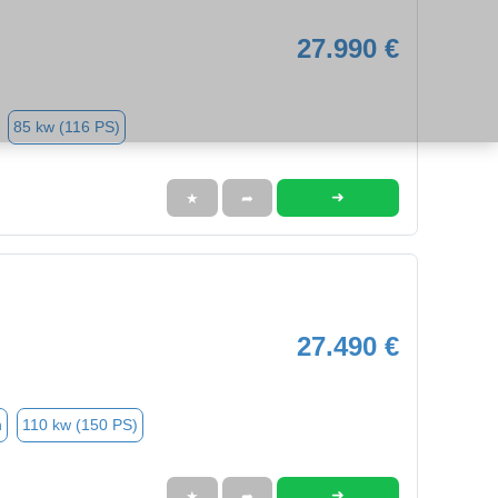
27.990 €
85 kw (116 PS)
➜
★
➦
27.490 €
n
110 kw (150 PS)
➜
★
➦