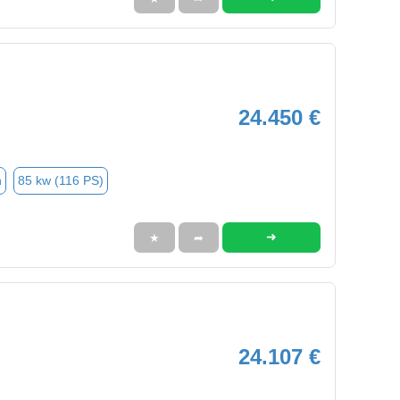
24.450 €
n
85 kw (116 PS)
➜
★
➦
24.107 €