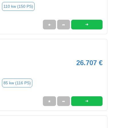
110 kw (150 PS)
➜
★
➦
26.707 €
85 kw (116 PS)
➜
★
➦