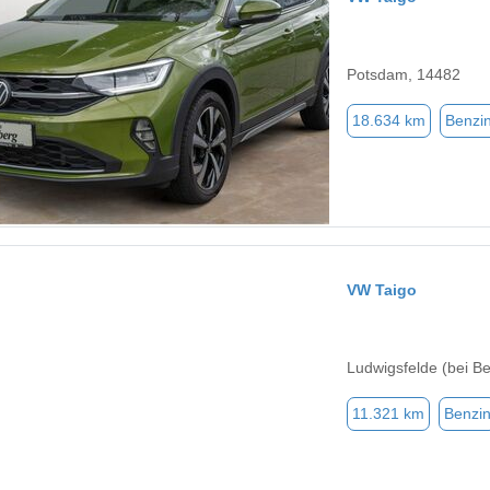
Potsdam, 14482
18.634 km
Benzi
VW Taigo
Ludwigsfelde (bei Be
11.321 km
Benzi