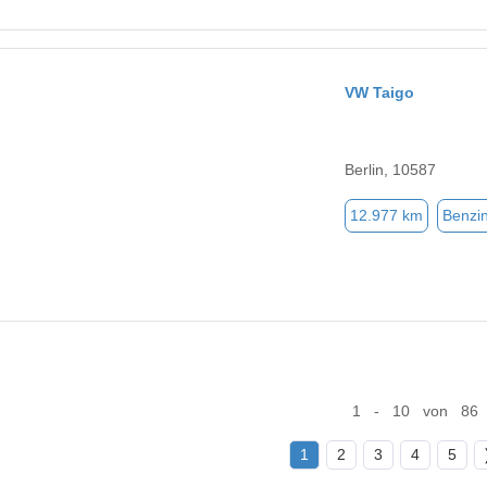
VW Taigo
Berlin, 10587
12.977 km
Benzi
1 - 10 von 86
1
2
3
4
5