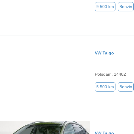
9.500 km
Benzin
VW Taigo
Potsdam, 14482
5.500 km
Benzin
VW Taigo