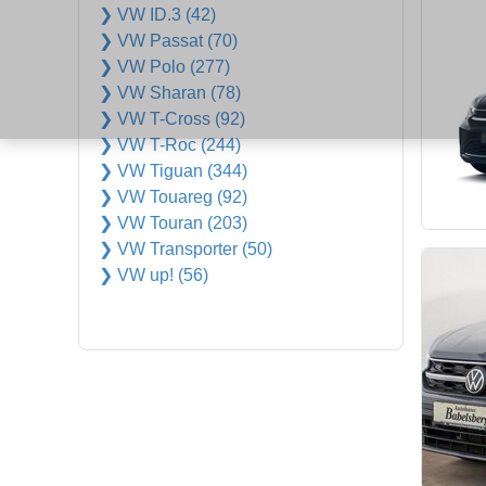
❯ VW ID.3 (42)
❯ VW Passat (70)
❯ VW Polo (277)
❯ VW Sharan (78)
❯ VW T-Cross (92)
❯ VW T-Roc (244)
❯ VW Tiguan (344)
❯ VW Touareg (92)
❯ VW Touran (203)
❯ VW Transporter (50)
❯ VW up! (56)