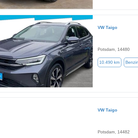
VW Taigo
Potsdam, 14480
10.490 km
Benzi
VW Taigo
Potsdam, 14482