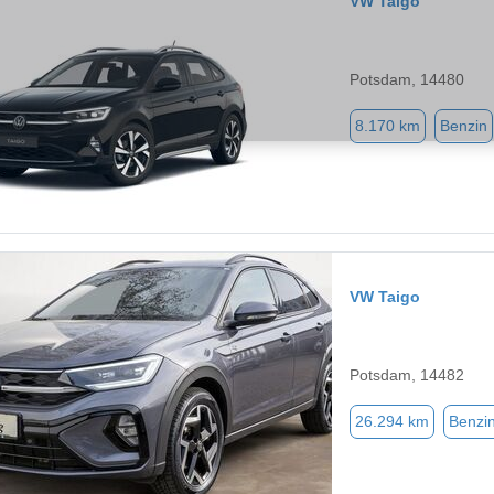
VW Taigo
Potsdam, 14480
8.170 km
Benzin
VW Taigo
Potsdam, 14482
26.294 km
Benzi