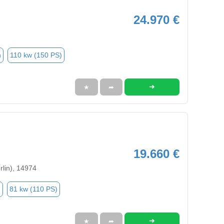
24.970 €
n
110 kw (150 PS)
➜
★
➦
19.660 €
rlin), 14974
n
81 kw (110 PS)
➜
★
➦