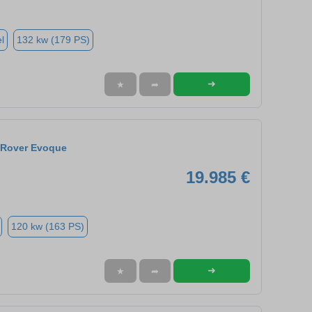
l
132 kw (179 PS)
➜
★
➦
 Rover Evoque
19.985 €
120 kw (163 PS)
➜
★
➦