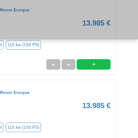
 Rover Evoque
13.985 €
l
110 kw (150 PS)
➜
★
➦
 Rover Evoque
13.985 €
l
110 kw (150 PS)