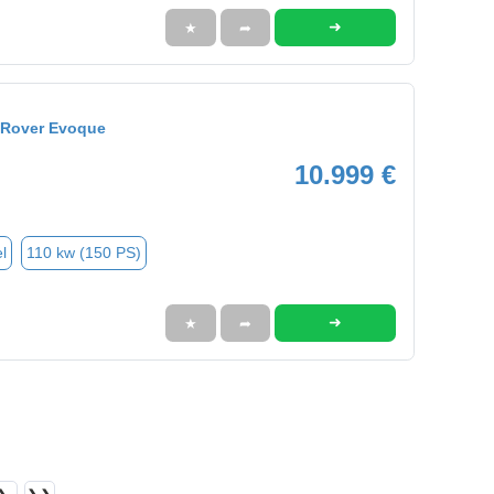
➜
★
➦
 Rover Evoque
10.999 €
l
110 kw (150 PS)
➜
★
➦