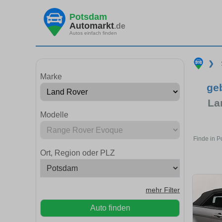
Potsdam
Automarkt
.de
Autos einfach finden
❯
Marke
ge
La
Modelle
Finde in 
Ort, Region oder PLZ
mehr Filter
Auto finden