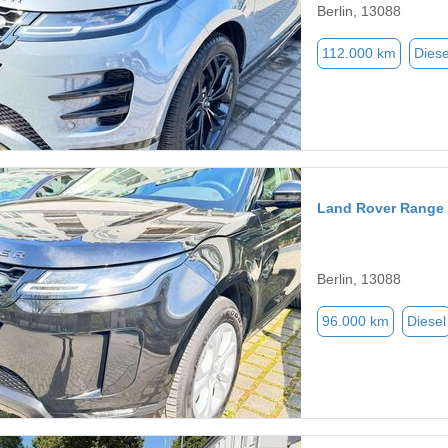
Berlin, 13088
112.000 km
Diese
Land Rover Range
Berlin, 13088
96.000 km
Diesel