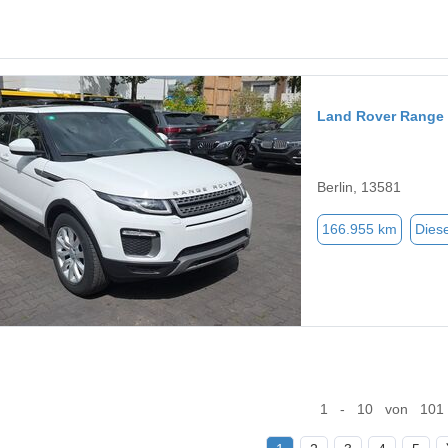
Land Rover Range
Berlin, 13581
166.955 km
Diese
1 - 10 von 101