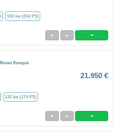
l
150 kw (204 PS)
➜
★
➦
 Rover Evoque
21.950 €
132 kw (179 PS)
➜
★
➦