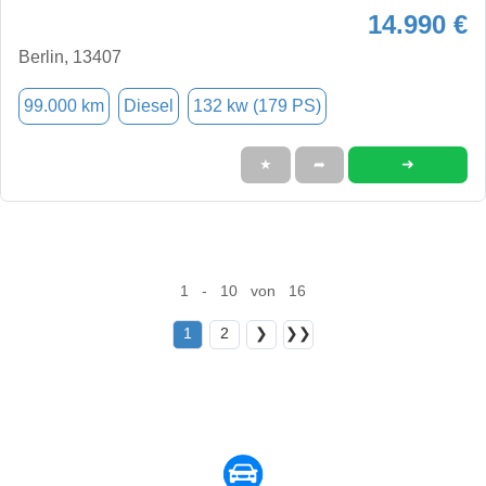
14.990 €
Berlin, 13407
99.000 km
Diesel
132 kw (179 PS)
➜
★
➦
1 - 10 von 16
1
2
❯
❯❯