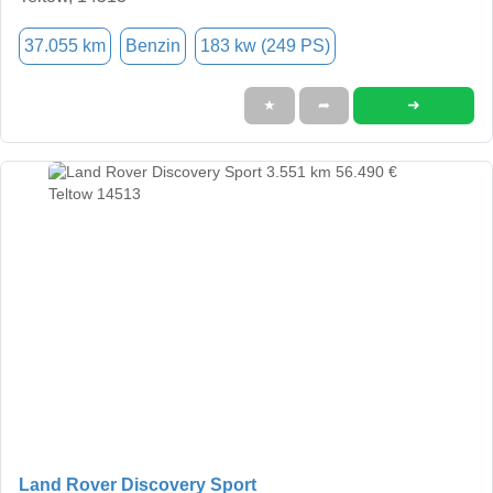
37.055 km
Benzin
183 kw (249 PS)
➜
★
➦
Land Rover Discovery Sport