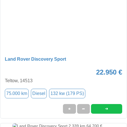
Land Rover Discovery Sport
22.950 €
Teltow, 14513
75.000 km
Diesel
132 kw (179 PS)
➜
★
➦