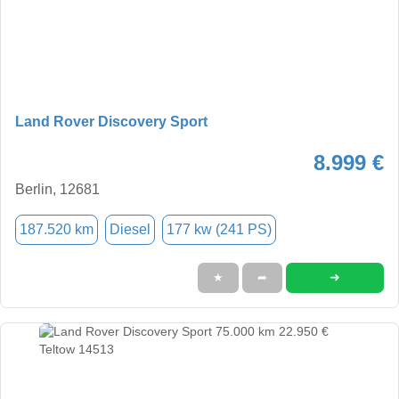
Land Rover Discovery Sport
8.999 €
Berlin, 12681
187.520 km
Diesel
177 kw (241 PS)
➜
★
➦