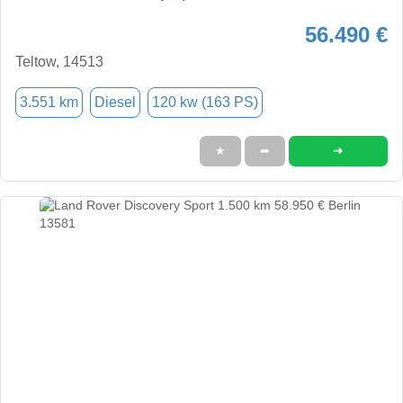
56.490 €
Teltow, 14513
3.551 km
Diesel
120 kw (163 PS)
➜
★
➦