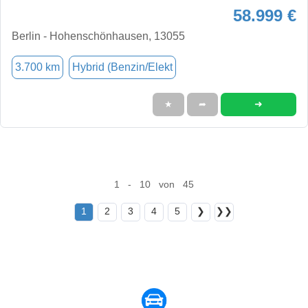
58.999 €
Berlin - Hohenschönhausen, 13055
3.700 km
Hybrid (Benzin/Elekt
➜
★
➦
1 - 10 von 45
1
2
3
4
5
❯
❯❯