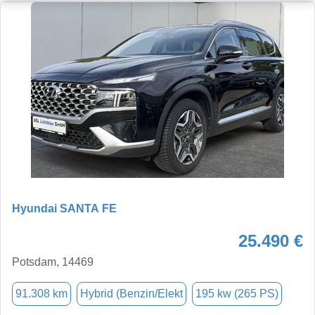
Hyundai SANTA FE
25.490 €
Potsdam, 14469
91.308 km
Hybrid (Benzin/Elekt
195 kw (265 PS)