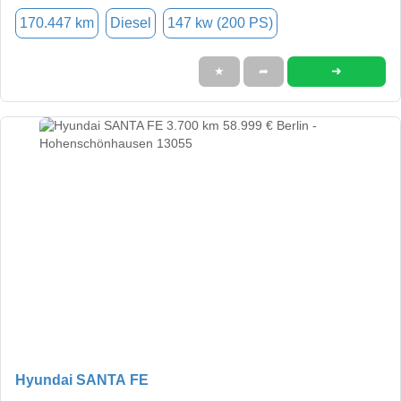
170.447 km
Diesel
147 kw (200 PS)
➜
★
➦
Hyundai SANTA FE