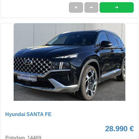
➜
★
➦
Hyundai SANTA FE
28.990 €
Potsdam, 14469