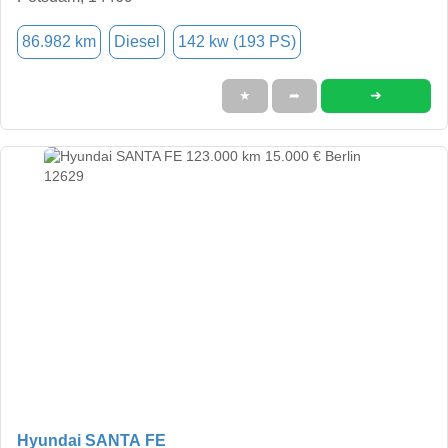
86.982 km
Diesel
142 kw (193 PS)
➜
★
➦
Hyundai SANTA FE