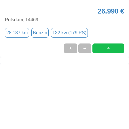
26.990 €
Potsdam, 14469
28.187 km
Benzin
132 kw (179 PS)
➜
★
➦