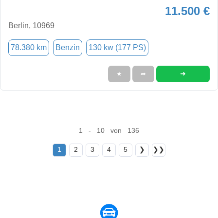
11.500 €
Berlin, 10969
78.380 km
Benzin
130 kw (177 PS)
➜
★
➦
1 - 10 von 136
1
2
3
4
5
❯
❯❯