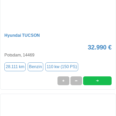
Hyundai TUCSON
32.990 €
Potsdam, 14469
28.111 km
Benzin
110 kw (150 PS)
➜
★
➦