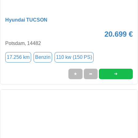
Hyundai TUCSON
20.699 €
Potsdam, 14482
17.256 km
Benzin
110 kw (150 PS)
➜
★
➦