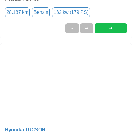
28.187 km
Benzin
132 kw (179 PS)
➜
★
➦
Hyundai TUCSON