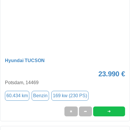
Hyundai TUCSON
23.990 €
Potsdam, 14469
60.434 km
Benzin
169 kw (230 PS)
➜
★
➦