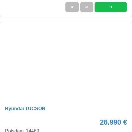
➜
★
➦
Hyundai TUCSON
26.990 €
Potsdam, 14469