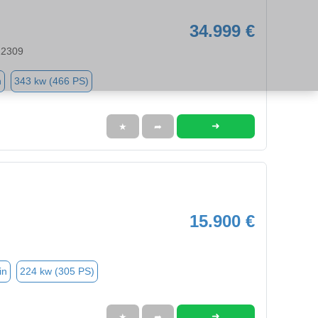
34.999 €
 12309
n
343 kw (466 PS)
➜
★
➦
15.900 €
in
224 kw (305 PS)
➜
★
➦