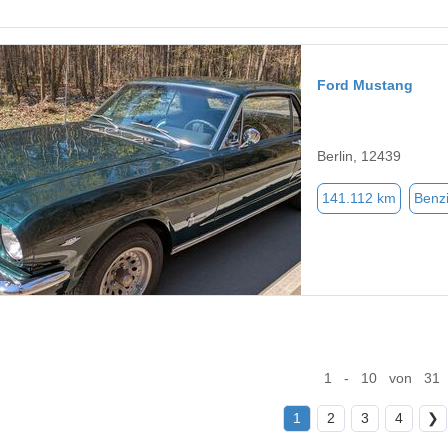
Ford Mustang
Berlin, 12439
141.112 km
Benz
1 - 10 von 31
1
2
3
4
❯