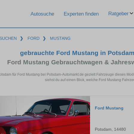
Ratgeber
Autosuche
Experten finden
SUCHEN
❯
FORD
❯
MUSTANG
gebrauchte Ford Mustang in Potsda
Ford Mustang Gebrauchtwagen & Jahresw
Potsdam für Ford Mustang bei Potsdam-Automarkt.de gezielt Fahrzeuge dieses Mod
siehst du auf einen Blick, welche Ford Mustang Fahrze
Ford Mustang
Potsdam, 14480