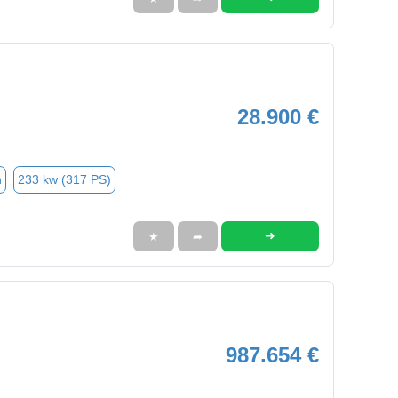
28.900 €
n
233 kw (317 PS)
➜
★
➦
987.654 €