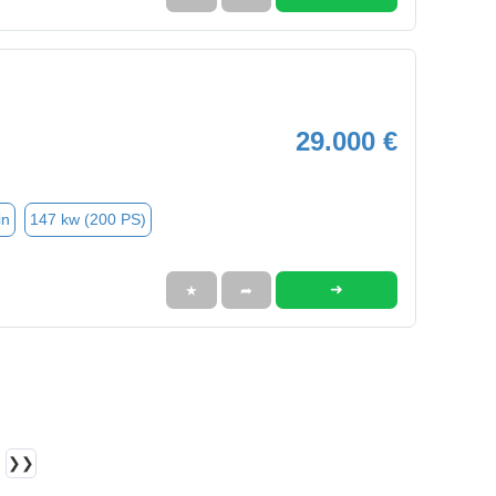
29.000 €
in
147 kw (200 PS)
➜
★
➦
❯❯