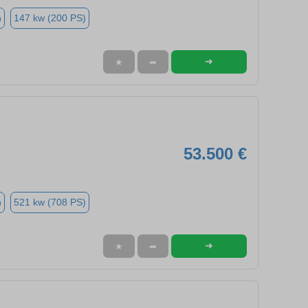
n
147 kw (200 PS)
➜
★
➦
53.500 €
n
521 kw (708 PS)
➜
★
➦