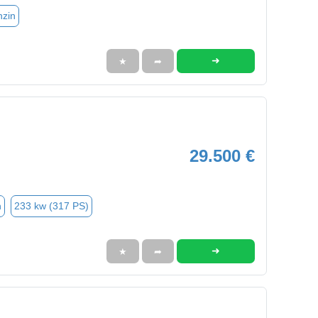
nzin
➜
★
➦
29.500 €
n
233 kw (317 PS)
➜
★
➦