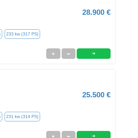
28.900 €
n
233 kw (317 PS)
➜
★
➦
25.500 €
n
231 kw (314 PS)
➜
★
➦