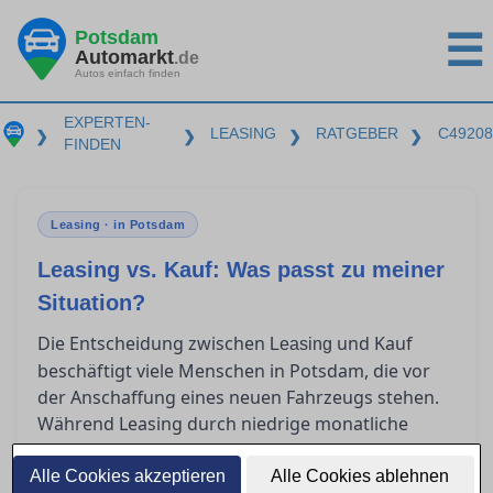
Potsdam
☰
Automarkt
.de
Autos einfach finden
EXPERTEN-
LEASING
RATGEBER
C49208
❯
❯
❯
❯
FINDEN
Leasing · in Potsdam
Leasing vs. Kauf: Was passt zu meiner
Situation?
Die Entscheidung zwischen
und Kauf
Leasing
beschäftigt viele Menschen in Potsdam, die vor
der Anschaffung eines neuen Fahrzeugs stehen.
Während Leasing durch niedrige monatliche
Raten und hohe Flexibilität lockt, bietet der Kauf
langfristige Vorteile und volle Eigentümerschaft.
Alle Cookies akzeptieren
Alle Cookies ablehnen