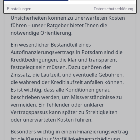
Vorfälligkeitsentschädigungen bedeuten oder
Einstellungen
Datenschutzerklärung
wann ein Widerruf möglich ist. Diese
Unsicherheiten können zu unerwarteten Kosten
führen – unser Ratgeber bietet Ihnen die
notwendige Orientierung.
Ein wesentlicher Bestandteil eines
Autofinanzierungsvertrags in Potsdam sind die
Kreditbedingungen, die klar und transparent
festgelegt sein müssen. Dazu gehören der
Zinssatz, die Laufzeit, und eventuelle Gebühren,
die während der Kreditlaufzeit anfallen können.
Es ist wichtig, dass alle Konditionen genau
beschrieben werden, um Missverständnisse zu
vermeiden. Ein fehlender oder unklarer
Vertragspassus kann später zu Streitigkeiten
oder unerwarteten Kosten führen.
Besonders wichtig in einem Finanzierungsvertrag
ist die Klausel zur Vorfälligkeitsentschädigung,