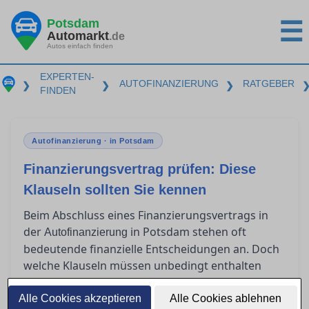
Potsdam
☰
Automarkt
.de
Autos einfach finden
EXPERTEN-
AUTOFINANZIERUNG
RATGEBER
❯
❯
❯
FINDEN
Autofinanzierung · in Potsdam
Finanzierungsvertrag prüfen: Diese
Klauseln sollten Sie kennen
Beim Abschluss eines Finanzierungsvertrags in
der
in Potsdam stehen oft
Autofinanzierung
bedeutende finanzielle Entscheidungen an. Doch
welche Klauseln müssen unbedingt enthalten
sein, um rechtlich abgesichert zu sein? Viele
Verbraucher sind unsicher, was
Alle Cookies akzeptieren
Alle Cookies ablehnen