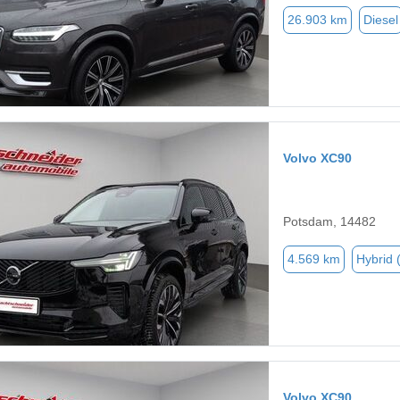
26.903 km
Diesel
Volvo XC90
Potsdam, 14482
4.569 km
Hybrid 
Volvo XC90