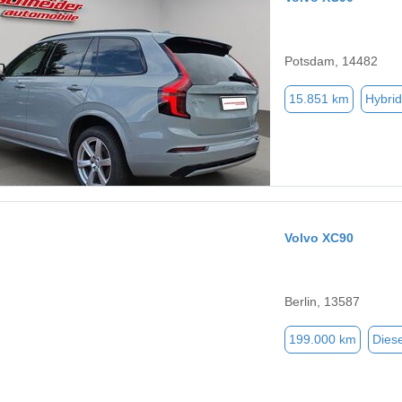
Potsdam, 14482
15.851 km
Hybrid
Volvo XC90
Berlin, 13587
199.000 km
Diese