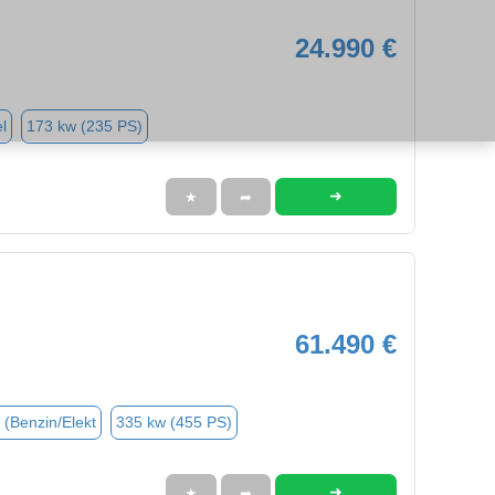
24.990 €
l
173 kw (235 PS)
➜
★
➦
61.490 €
 (Benzin/Elekt
335 kw (455 PS)
➜
★
➦