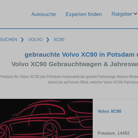
Ratgeber
Autosuche
Experten finden
SUCHEN
❯
VOLVO
❯
XC90
gebrauchte Volvo XC90 in Potsdam
Volvo XC90 Gebrauchtwagen & Jahreswa
 Potsdam für Volvo XC90 bei Potsdam-Automarkt.de gezielt Fahrzeuge dieses Mode
siehst du auf einen Blick, welche Volvo XC90 Fahrzeu
Volvo XC90
Potsdam, 14482