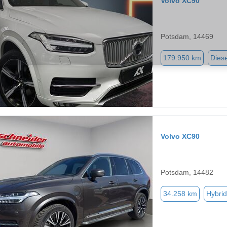
Volvo XC90
Potsdam, 14469
179.950 km
Diese
Volvo XC90
Potsdam, 14482
34.258 km
Hybrid