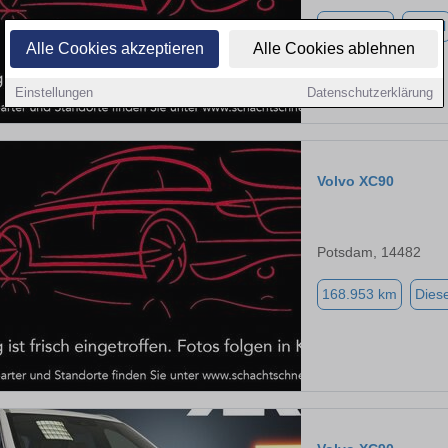
59.864 km
Diesel
Alle Cookies akzeptieren
Alle Cookies ablehnen
Einstellungen
Datenschutzerklärung
Volvo XC90
Potsdam, 14482
168.953 km
Diese