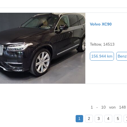
Volvo XC90
Teltow, 14513
156.944 km
Benz
1 - 10 von 148
1
2
3
4
5