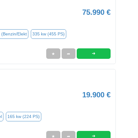
75.990 €
 (Benzin/Elekt
335 kw (455 PS)
➜
★
➦
19.900 €
l
165 kw (224 PS)
➜
★
➦