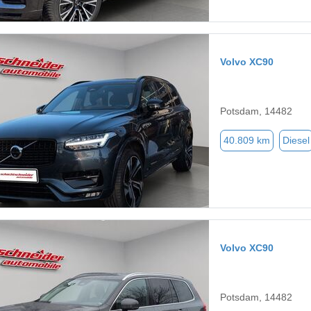
Volvo XC90
Potsdam, 14482
40.809 km
Diesel
Volvo XC90
Potsdam, 14482