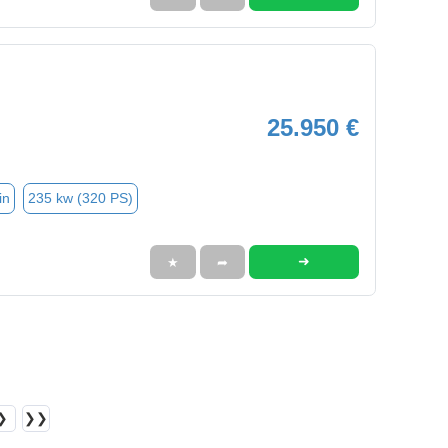
25.950 €
in
235 kw (320 PS)
➜
★
➦
❯
❯❯