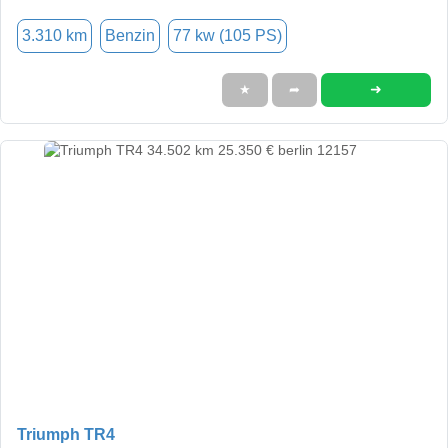
3.310 km
Benzin
77 kw (105 PS)
➜
★
➦
Triumph TR4