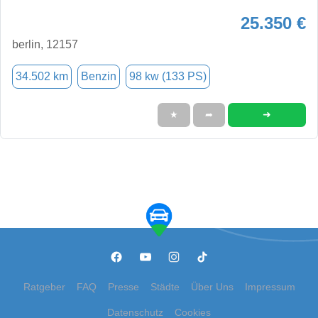
25.350 €
berlin, 12157
34.502 km
Benzin
98 kw (133 PS)
➜
★
➦
Ratgeber
FAQ
Presse
Städte
Über Uns
Impressum
Datenschutz
Cookies