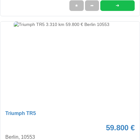
➜
★
➦
Triumph TR5
59.800 €
Berlin, 10553