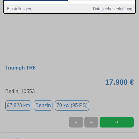
Einstellungen
Datenschutzerklärung
Triumph TR6
17.900 €
Berlin, 10553
97.828 km
Benzin
70 kw (95 PS)
➜
★
➦