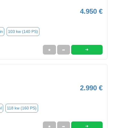
4.950 €
in
103 kw (140 PS)
➜
★
➦
2.990 €
l
118 kw (160 PS)
➜
★
➦