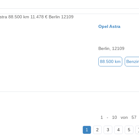
Opel Astra
Berlin, 12109
88.500 km
Benzi
1 - 10 von 57
1
2
3
4
5