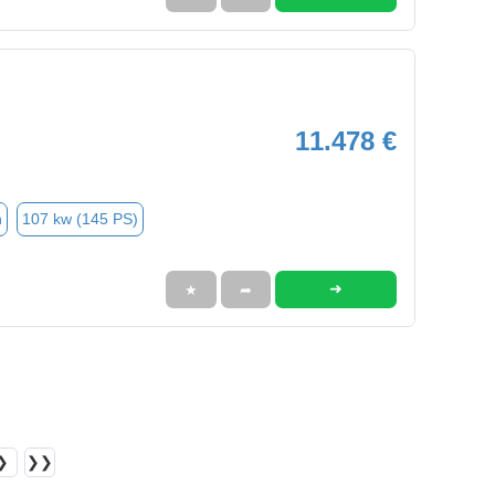
11.478 €
n
107 kw (145 PS)
➜
★
➦
❯
❯❯