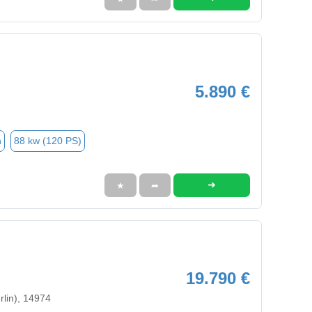
5.890 €
n
88 kw (120 PS)
➜
★
➦
19.790 €
rlin), 14974