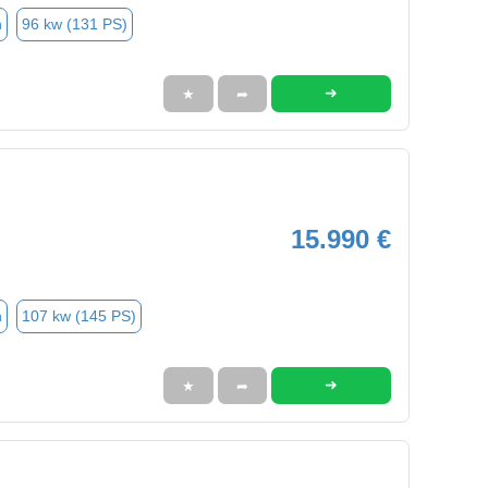
n
96 kw (131 PS)
➜
★
➦
15.990 €
n
107 kw (145 PS)
➜
★
➦