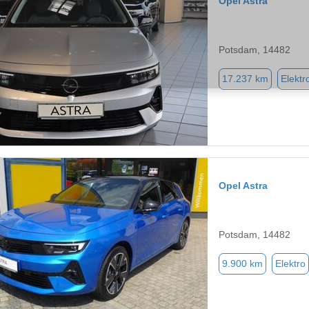
Opel Astra
Potsdam, 14482
17.237 km
Elektr
Opel Astra
Potsdam, 14482
9.900 km
Elektro