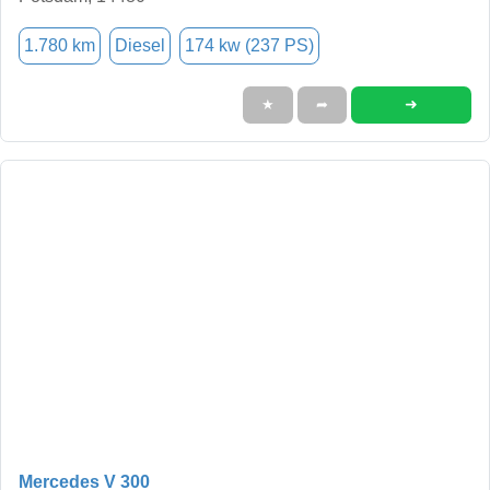
1.780 km
Diesel
174 kw (237 PS)
➜
★
➦
Mercedes V 300