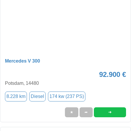
Mercedes V 300
92.900 €
Potsdam, 14480
8.228 km
Diesel
174 kw (237 PS)
➜
★
➦