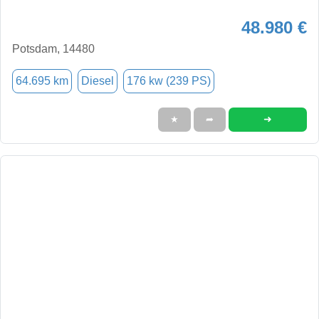
48.980 €
Potsdam, 14480
64.695 km
Diesel
176 kw (239 PS)
➜
★
➦