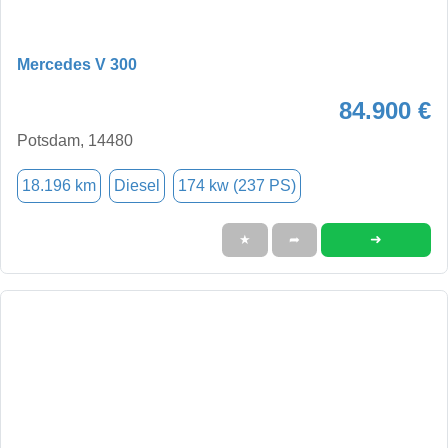
Mercedes V 300
84.900 €
Potsdam, 14480
18.196 km
Diesel
174 kw (237 PS)
➜
★
➦