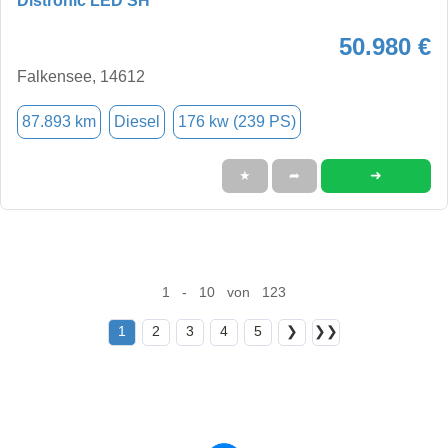
Distronic LED SH
50.980 €
Falkensee, 14612
87.893 km
Diesel
176 kw (239 PS)
➜
★
➦
1 - 10 von 123
1
2
3
4
5
❯
❯❯