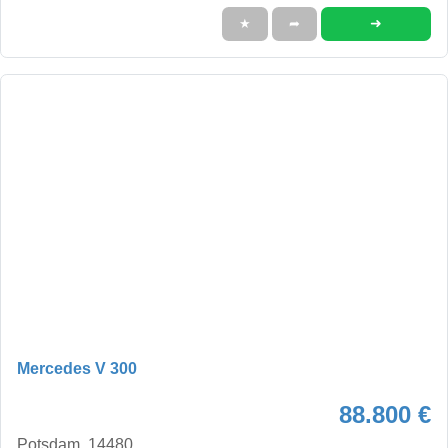
➜
★
➦
Mercedes V 300
88.800 €
Potsdam, 14480