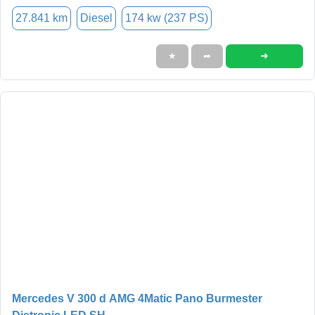
27.841 km
Diesel
174 kw (237 PS)
➜
★
➦
Mercedes V 300 d AMG 4Matic Pano Burmester