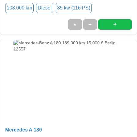
108.000 km
Diesel
85 kw (116 PS)
➜
★
➦
Mercedes A 180