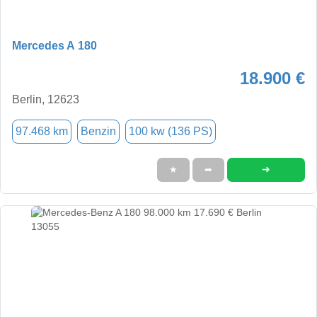
Mercedes A 180
18.900 €
Berlin, 12623
97.468 km
Benzin
100 kw (136 PS)
➜
★
➦