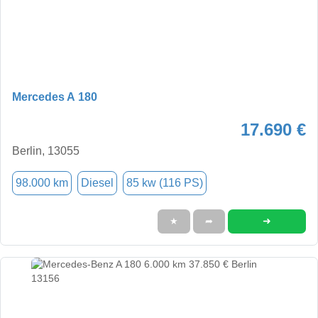
Mercedes A 180
17.690 €
Berlin, 13055
98.000 km
Diesel
85 kw (116 PS)
➜
★
➦