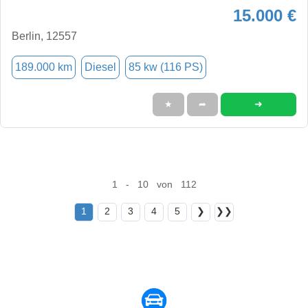
15.000 €
Berlin, 12557
189.000 km
Diesel
85 kw (116 PS)
➜
★
➦
1 - 10 von 112
1
2
3
4
5
❯
❯❯