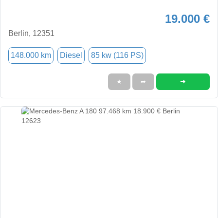
19.000 €
Berlin, 12351
148.000 km
Diesel
85 kw (116 PS)
➜
★
➦