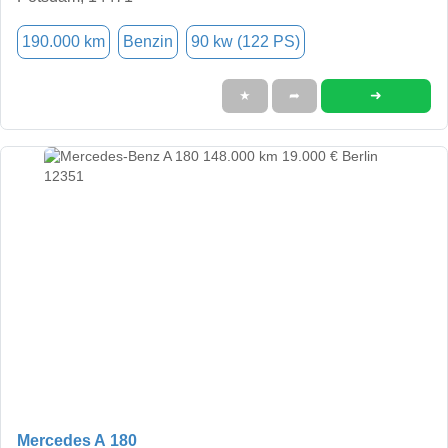
190.000 km
Benzin
90 kw (122 PS)
➜
★
➦
Mercedes A 180