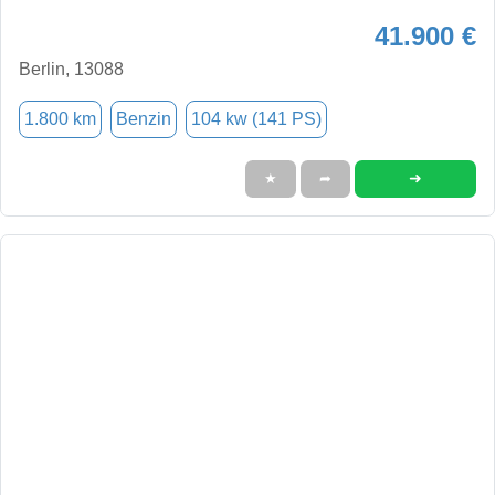
41.900 €
Berlin, 13088
1.800 km
Benzin
104 kw (141 PS)
➜
★
➦