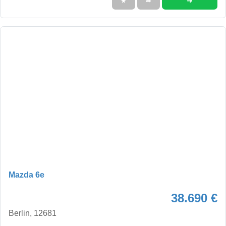
➜
★
➦
Mazda 6e
38.690 €
Berlin, 12681