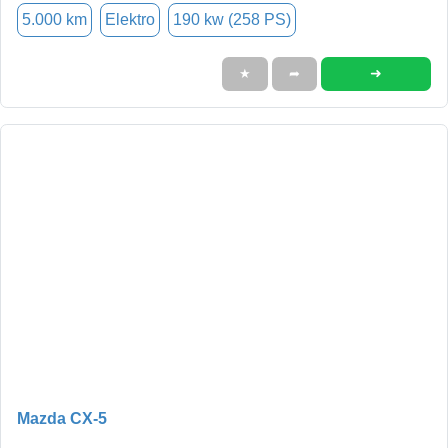
5.000 km
Elektro
190 kw (258 PS)
➜
★
➦
Mazda CX-5