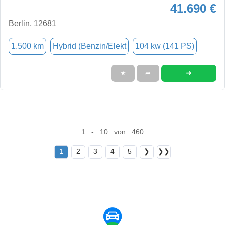
41.690 €
Berlin, 12681
1.500 km
Hybrid (Benzin/Elekt
104 kw (141 PS)
➜
★
➦
1 - 10 von 460
1
2
3
4
5
❯
❯❯