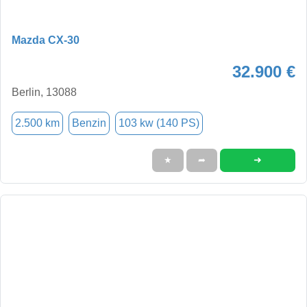
Mazda CX-30
32.900 €
Berlin, 13088
2.500 km
Benzin
103 kw (140 PS)
➜
★
➦