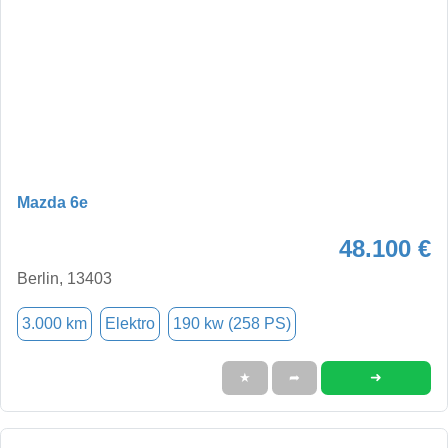
Mazda 6e
48.100 €
Berlin, 13403
3.000 km
Elektro
190 kw (258 PS)
➜
★
➦