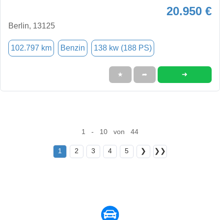
20.950 €
Berlin, 13125
102.797 km
Benzin
138 kw (188 PS)
➜
★
➦
1 - 10 von 44
1
2
3
4
5
❯
❯❯