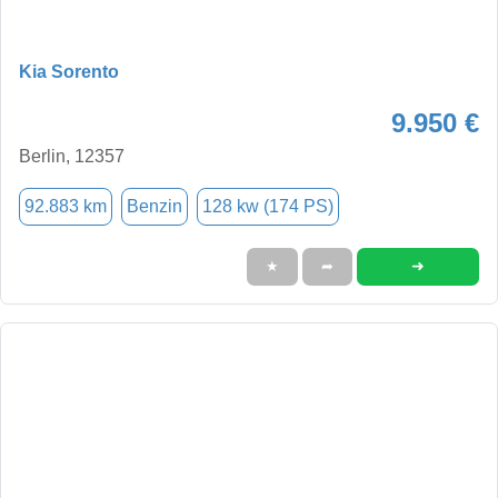
Kia Sorento
9.950 €
Berlin, 12357
92.883 km
Benzin
128 kw (174 PS)
➜
★
➦