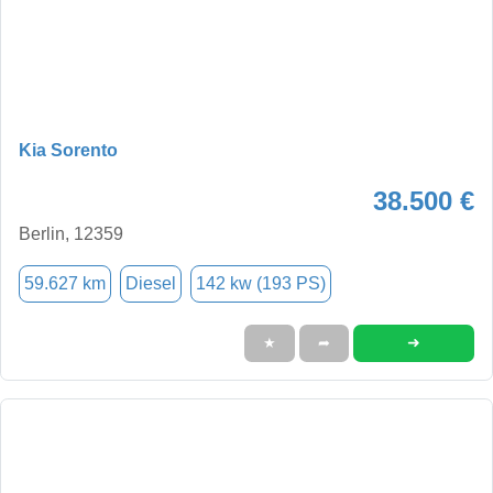
Kia Sorento
38.500 €
Berlin, 12359
59.627 km
Diesel
142 kw (193 PS)
➜
★
➦