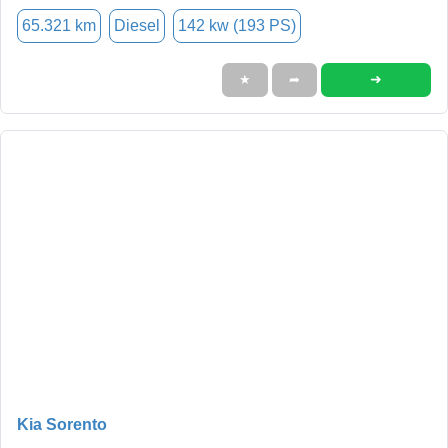
65.321 km
Diesel
142 kw (193 PS)
➜
★
➦
Kia Sorento