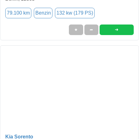
79.100 km
Benzin
132 kw (179 PS)
➜
★
➦
Kia Sorento