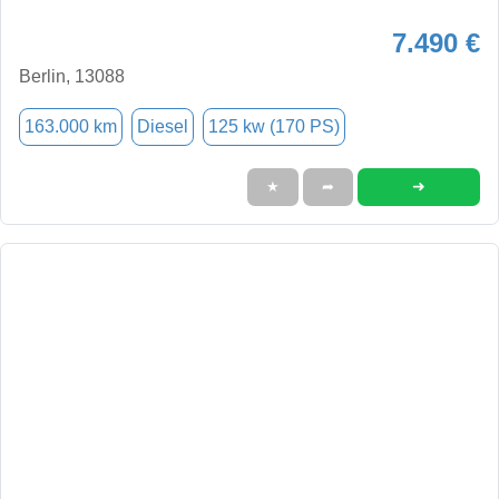
7.490 €
Berlin, 13088
163.000 km
Diesel
125 kw (170 PS)
➜
★
➦