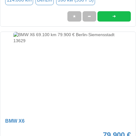
➜
★
➦
BMW X6
79.900 €