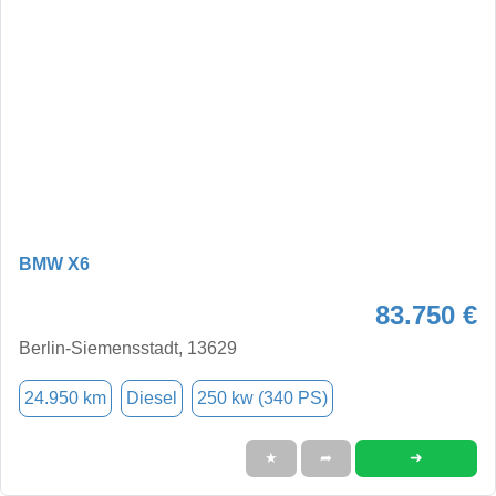
BMW X6
83.750 €
Berlin-Siemensstadt, 13629
24.950 km
Diesel
250 kw (340 PS)
➜
★
➦