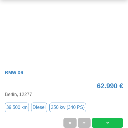
BMW X6
62.990 €
Berlin, 12277
39.500 km
Diesel
250 kw (340 PS)
➜
★
➦