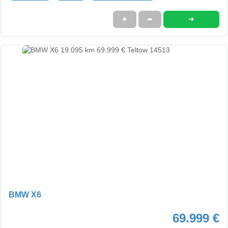
➜
★
➦
BMW X6
69.999 €