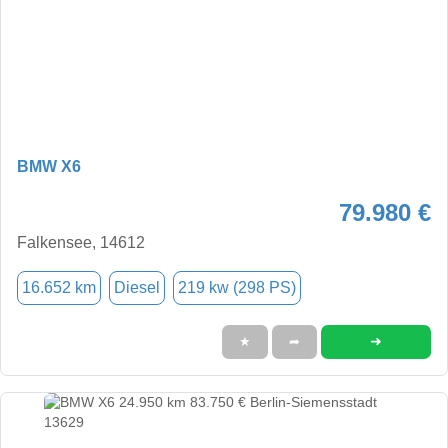
BMW X6
79.980 €
Falkensee, 14612
16.652 km
Diesel
219 kw (298 PS)
➜
★
➦