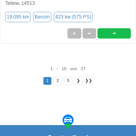
Teltow, 14513
19.095 km
Benzin
423 kw (575 PS)
➜
★
➦
1 - 10 von 27
1
2
3
❯
❯❯