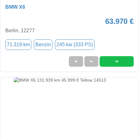
BMW X6
63.970 €
Berlin, 12277
71.319 km
Benzin
245 kw (333 PS)
➜
★
➦