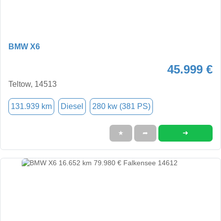
BMW X6
45.999 €
Teltow, 14513
131.939 km
Diesel
280 kw (381 PS)
➜
★
➦