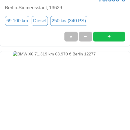
Berlin-Siemensstadt, 13629
69.100 km
Diesel
250 kw (340 PS)
➜
★
➦