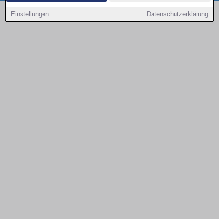
Copyright © 2000 - 2026 | 1A Infosysteme GmbH | Content by: 1a-sites-autos
Einstellungen
Datenschutzerklärung
08.08.2026