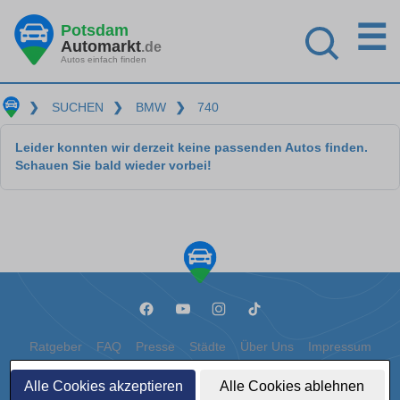
☰
Potsdam
Automarkt
.de
Autos einfach finden
❯
SUCHEN
❯
BMW
❯
740
Leider konnten wir derzeit keine passenden Autos finden.
Schauen Sie bald wieder vorbei!
Ratgeber
FAQ
Presse
Städte
Über Uns
Impressum
Datenschutz
Cookies
Alle Cookies akzeptieren
Alle Cookies ablehnen