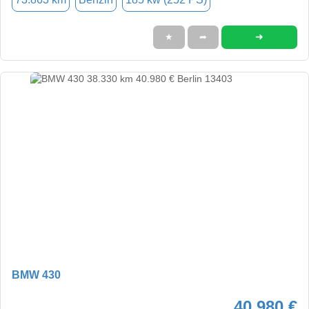
➜
★
➦
BMW 430
40.980 €