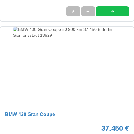
➜
★
➦
BMW 430 Gran Coupé
37.450 €