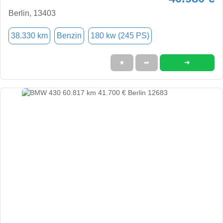
Berlin, 13403
38.330 km
Benzin
180 kw (245 PS)
➜
★
➦