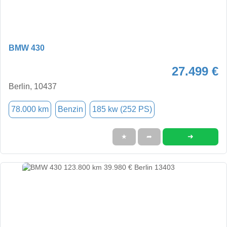
BMW 430
27.499 €
Berlin, 10437
78.000 km
Benzin
185 kw (252 PS)
➜
★
➦