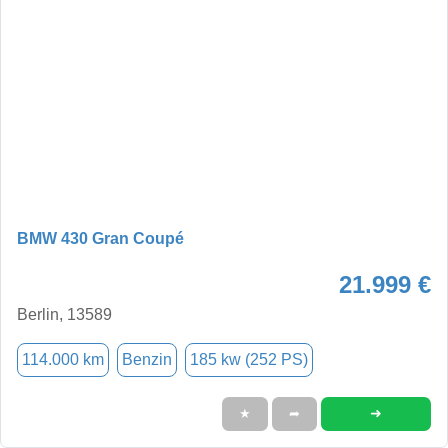
BMW 430 Gran Coupé
21.999 €
Berlin, 13589
114.000 km
Benzin
185 kw (252 PS)
➜
★
➦