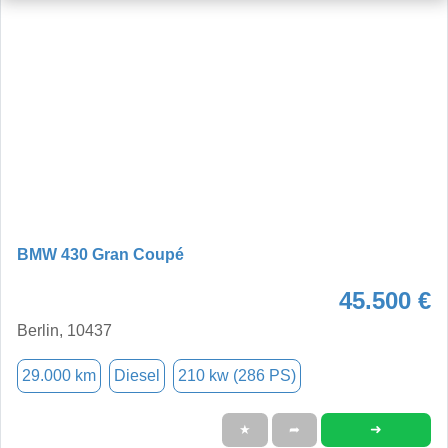
BMW 430 Gran Coupé
45.500 €
Berlin, 10437
29.000 km
Diesel
210 kw (286 PS)
➜
★
➦