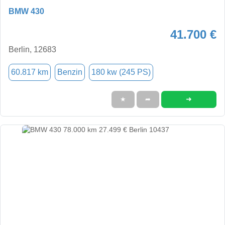
BMW 430
41.700 €
Berlin, 12683
60.817 km
Benzin
180 kw (245 PS)
➜
★
➦