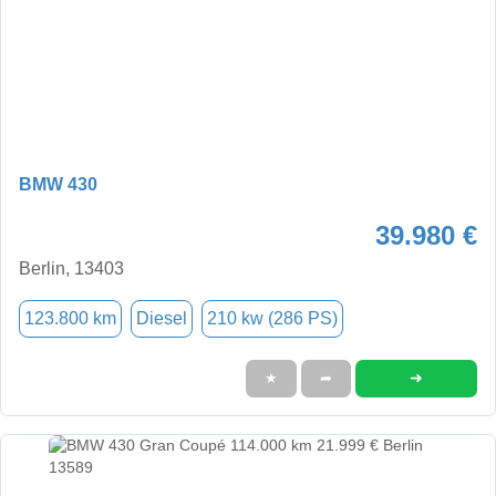
BMW 430
39.980 €
Berlin, 13403
123.800 km
Diesel
210 kw (286 PS)
➜
★
➦