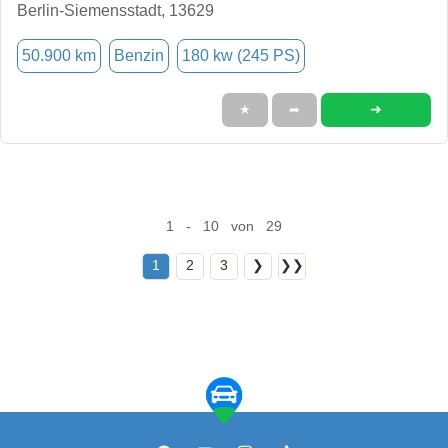
Berlin-Siemensstadt, 13629
50.900 km
Benzin
180 kw (245 PS)
➜
★
➦
1 - 10 von 29
1
2
3
❯
❯❯