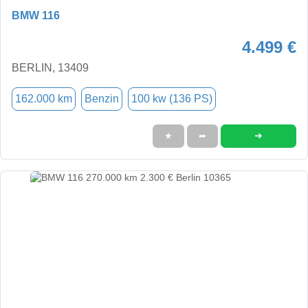
BMW 116
4.499 €
BERLIN, 13409
162.000 km
Benzin
100 kw (136 PS)
➜
★
➦