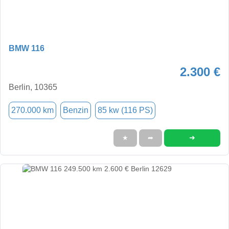
BMW 116
2.300 €
Berlin, 10365
270.000 km
Benzin
85 kw (116 PS)
➜
★
➦