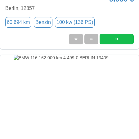
Berlin, 12357
60.694 km
Benzin
100 kw (136 PS)
➜
★
➦