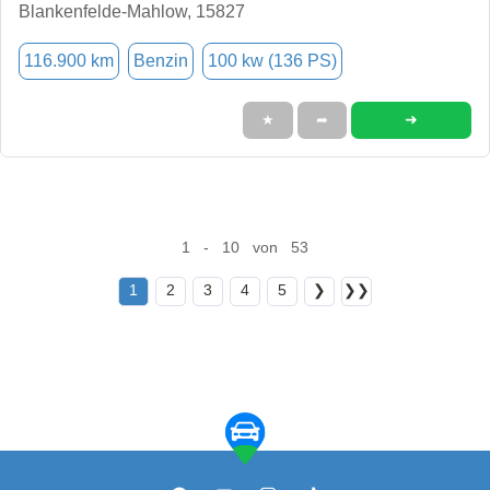
Blankenfelde-Mahlow, 15827
116.900 km
Benzin
100 kw (136 PS)
➜
★
➦
1 - 10 von 53
1
2
3
4
5
❯
❯❯