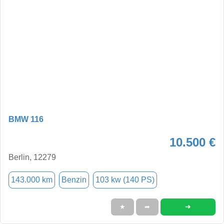
BMW 116
10.500 €
Berlin, 12279
143.000 km
Benzin
103 kw (140 PS)
➜
★
➦