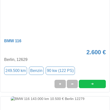
BMW 116
2.600 €
Berlin, 12629
249.500 km
Benzin
90 kw (122 PS)
➜
★
➦