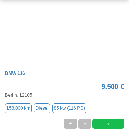
BMW 116
9.500 €
Berlin, 12105
158.000 km
Diesel
85 kw (116 PS)
➜
★
➦