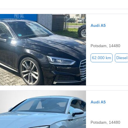
Audi A5
Potsdam, 14480
62.000 km
Diesel
Audi A5
Potsdam, 14480