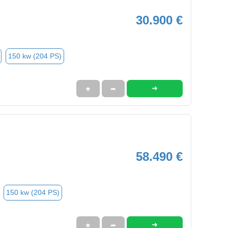
30.900 €
150 kw (204 PS)
➜
★
➦
58.490 €
150 kw (204 PS)
➜
★
➦