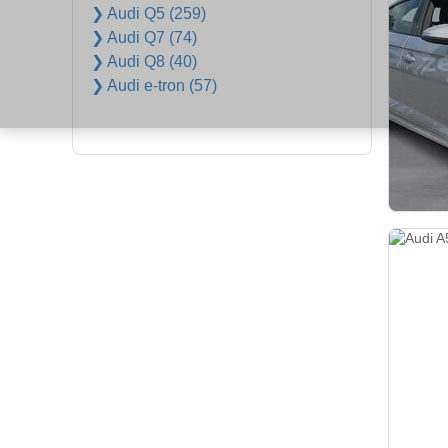
❯ Audi Q5 (259)
❯ Audi Q7 (74)
❯ Audi Q8 (40)
❯ Audi e-tron (57)