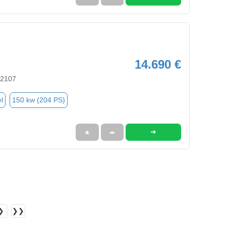
14.690 €
12107
l
150 kw (204 PS)
➜
★
➦
❯
❯❯