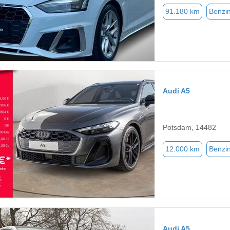
91.180 km
Benzi
Audi A5
Potsdam, 14482
12.000 km
Benzi
Audi A5