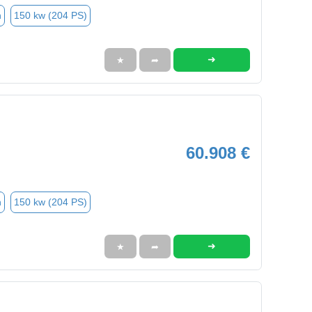
n
150 kw (204 PS)
➜
★
➦
60.908 €
n
150 kw (204 PS)
➜
★
➦