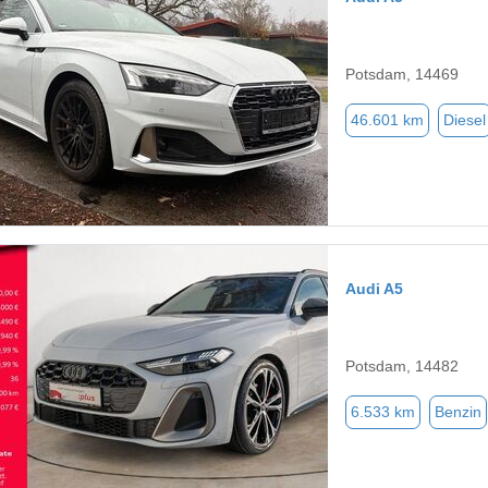
Potsdam, 14469
46.601 km
Diesel
Audi A5
Potsdam, 14482
6.533 km
Benzin