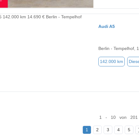
Audi A5
Berlin - Tempelhof, 
142.000 km
Diese
1 - 10 von 201
1
2
3
4
5