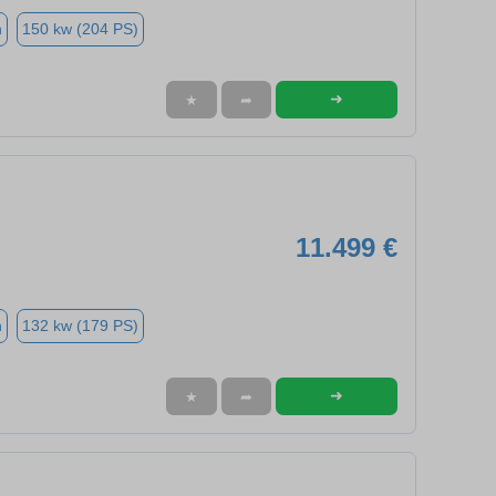
n
150 kw (204 PS)
➜
★
➦
11.499 €
n
132 kw (179 PS)
➜
★
➦