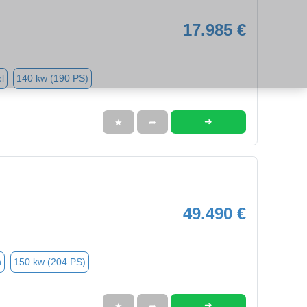
17.985 €
l
140 kw (190 PS)
➜
★
➦
49.490 €
n
150 kw (204 PS)
➜
★
➦