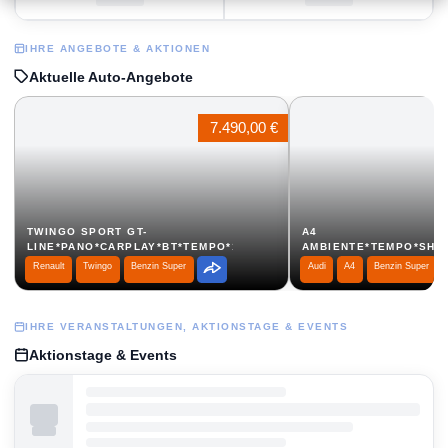
IHRE ANGEBOTE & AKTIONEN
Aktuelle Auto-Angebote
7.490,00 €
TWINGO SPORT GT-
A4
LINE*PANO*CARPLAY*BT*TEMPO*1HAND...
AMBIENTE*TEMPO*SHZ*
Renault
Twingo
Benzin Super
Audi
A4
Benzin Super
IHRE VERANSTALTUNGEN, AKTIONSTAGE & EVENTS
Aktionstage & Events